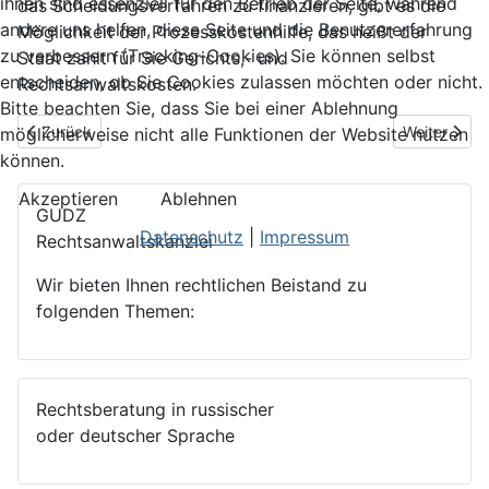
ihnen sind essenziell für den Betrieb der Seite, während
das Scheidungsverfahren zu finanzieren, gibt es die
andere uns helfen, diese Seite und die Benutzererfahrung
Möglichkeit der Prozesskostenhilfe, das heißt der
zu verbessern (Tracking-Cookies). Sie können selbst
Staat zahlt für Sie Gerichts,- und
entscheiden, ob Sie Cookies zulassen möchten oder nicht.
Rechtsanwaltskosten.
Bitte beachten Sie, dass Sie bei einer Ablehnung
Vorheriger Beitrag: Ausländerrecht
Nächster Bei
Zurück
Weiter
möglicherweise nicht alle Funktionen der Website nutzen
können.
Akzeptieren
Ablehnen
GUDZ
Datenschutz
|
Impressum
Rechtsanwaltskanzlei
Wir bieten Ihnen rechtlichen Beistand zu
folgenden Themen:
Rechtsberatung in russischer
oder deutscher Sprache