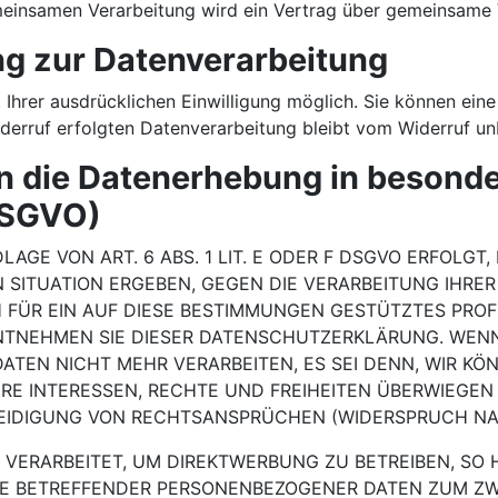
emeinsamen Verarbeitung wird ein Vertrag über gemeinsame
ung zur Datenverarbeitung
hrer ausdrücklichen Einwilligung möglich. Sie können eine b
derruf erfolgten Datenverarbeitung bleibt vom Widerruf un
 die Datenerhebung in besonde
DSGVO)
E VON ART. 6 ABS. 1 LIT. E ODER F DSGVO ERFOLGT, 
N SITUATION ERGEBEN, GEGEN DIE VERARBEITUNG IHR
 FÜR EIN AUF DIESE BESTIMMUNGEN GESTÜTZTES PROFI
ENTNEHMEN SIE DIESER DATENSCHUTZERKLÄRUNG. WENN
ATEN NICHT MEHR VERARBEITEN, ES SEI DENN, WIR 
HRE INTERESSEN, RECHTE UND FREIHEITEN ÜBERWIEGEN
DIGUNG VON RECHTSANSPRÜCHEN (WIDERSPRUCH NACH 
ERARBEITET, UM DIREKTWERBUNG ZU BETREIBEN, SO H
IE BETREFFENDER PERSONENBEZOGENER DATEN ZUM Z