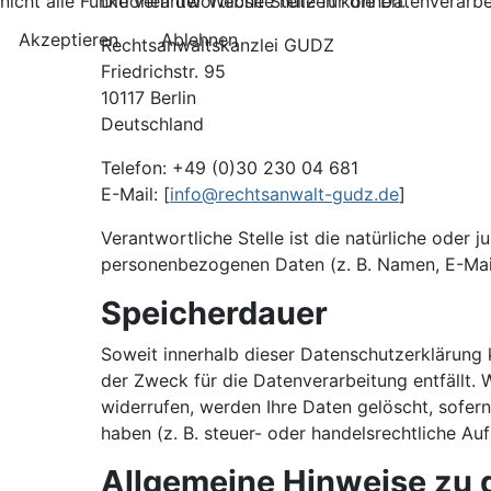
Die verantwortliche Stelle für die Datenverarbe
nicht alle Funktionen der Website nutzen können.
Akzeptieren
Ablehnen
Rechtsanwaltskanzlei GUDZ
Friedrichstr. 95
10117 Berlin
Deutschland
Telefon: +49 (0)30 230 04 681
E-Mail: [
info@rechtsanwalt-gudz.de
]
Verantwortliche Stelle ist die natürliche oder
personenbezogenen Daten (z. B. Namen, E-Mail
Speicherdauer
Soweit innerhalb dieser Datenschutzerklärung 
der Zweck für die Datenverarbeitung entfällt.
widerrufen, werden Ihre Daten gelöscht, sofer
haben (z. B. steuer- oder handelsrechtliche Au
Allgemeine Hinweise zu 