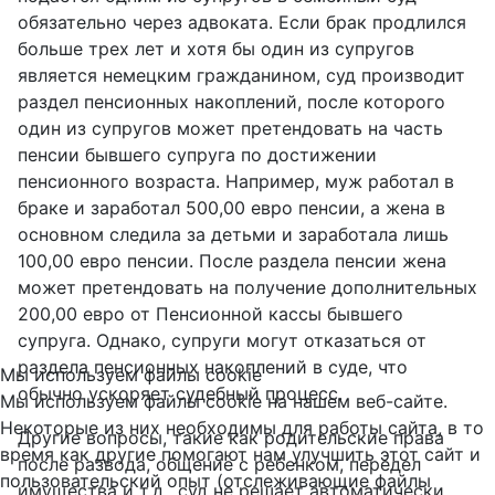
обязательно через адвоката. Если брак продлился
больше трех лет и хотя бы один из супругов
является немецким гражданином, суд производит
раздел пенсионных накоплений, после которого
один из супругов может претендовать на часть
пенсии бывшего супруга по достижении
пенсионного возраста. Например, муж работал в
браке и заработал 500,00 евро пенсии, а жена в
основном следила за детьми и заработала лишь
100,00 евро пенсии. После раздела пенсии жена
может претендовать на получение дополнительных
200,00 евро от Пенсионной кассы бывшего
супруга. Однако, супруги могут отказаться от
раздела пенсионных накоплений в суде, что
Мы используем файлы cookie
обычно ускоряет судебный процесс.
Мы используем файлы cookie на нашем веб-сайте.
Некоторые из них необходимы для работы сайта, в то
Другие вопросы, такие как родительские права
время как другие помогают нам улучшить этот сайт и
после развода, общение с ребенком, передел
пользовательский опыт (отслеживающие файлы
имущества и т.д., суд не решает автоматически.