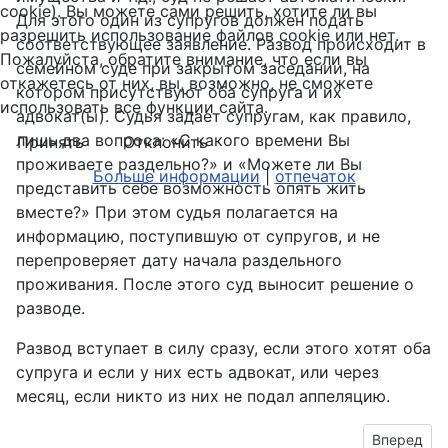
cookie). Вы можете сами решить, хотите ли вы
Для этого один из супругов должен подать
разрешить использование файлов cookie или нет.
соответствующее заявление. Развод происходит в
Пожалуйста, обратите внимание, что если вы
семейном суде при закрытом заседании, на
откажетесь от них, вы, возможно, не сможете
котором присутствуют оба супруга и их
использовать все функции сайта.
адвокат(ы). Судья задает супругам, как правило,
лишь два вопроса: «С какого времени Вы
Принять
Отклонить
проживаете раздельно?» и «Можете ли Вы
Больше информации
|
отпечаток
представить себе возможность опять жить
вместе?» При этом судья полагается на
информацию, поступившую от супругов, и не
перепроверяет дату начала раздельного
проживания. После этого суд выносит решение о
разводе.
Развод вступает в силу сразу, если этого хотят оба
супруга и если у них есть адвокат, или через
месяц, если никто из них не подал аппеляцию.
Следующий
Вперед