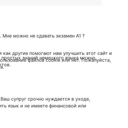
. Мне можно не сдавать экзамен А1 ?
я как другие помогают нам улучшить этот сайт и
ем простых знаний немецкого языка можно
ользование файлов cookie или нет. Пожалуйста,
ктов.
а.
 Ваш супруг срочно нуждается в уходе,
ить язык и не имеете финансовой или