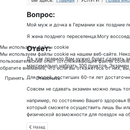
Вы здесь:
Главная
УСЛУГИ
Права ино
Вопрос:
Мой муж и дочка в Германии как поздние пе
Я жена позднего переселенца.Могу воссоеди
Мы используем файлы cookie
Ответ:
Мы используем файлы cookie на нашем веб-сайте. Неко
Да, как правило Вам нужно будет сдавать 
пользовательский опыт (отслеживающие файлы cookie)
максимально набрать 100 пунктов. Экзамен 
обратите внимание, что если вы откажетесь от них, вы
Для людей, достигших 60-ти лет достаточно
Принять
Отклонить
Совсем не сдавать экзамен можно лишь тог
например, по состоянию Вашего здоровья Вы
который сможете осуществить лишь Вы или 
физической возможности для поездок на об
Предыдущий: Двойное гражданство
Назад