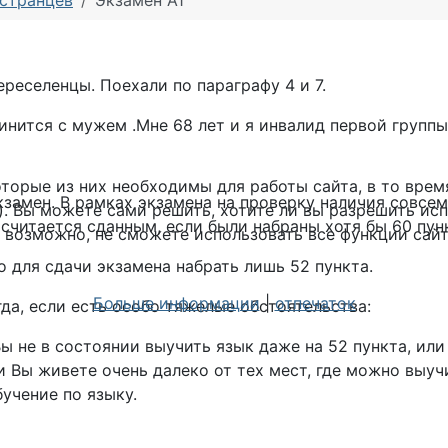
странцев
Экзамен А1
реселенцы. Поехали по параграфу 4 и 7.
нится с мужем .Мне 68 лет и я инвалид первой группы
торые из них необходимы для работы сайта, в то врем
экзамен. В рамках экзамена на проверку наличия совс
. Вы можете сами решить, хотите ли вы разрешить исп
считается сданным, если были набраны хотя бы 60 пун
, возможно, не сможете использовать все функции сайт
 для сдачи экзамена набрать лишь 52 пункта.
Больше информации
|
отпечаток
да, если есть особо тяжелые обстоятельства:
 не в состоянии выучить язык даже на 52 пункта, или
Вы живете очень далеко от тех мест, где можно выуч
учение по языку.